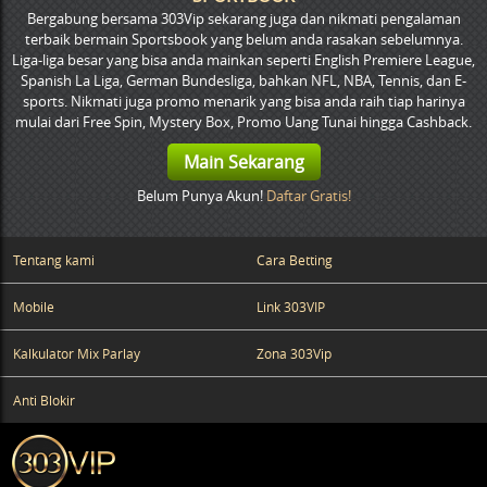
Bergabung bersama 303Vip sekarang juga dan nikmati pengalaman
terbaik bermain Sportsbook yang belum anda rasakan sebelumnya.
Liga-liga besar yang bisa anda mainkan seperti English Premiere League,
Spanish La Liga, German Bundesliga, bahkan NFL, NBA, Tennis, dan E-
sports. Nikmati juga promo menarik yang bisa anda raih tiap harinya
mulai dari Free Spin, Mystery Box, Promo Uang Tunai hingga Cashback.
Main Sekarang
Belum Punya Akun!
Daftar Gratis!
Tentang kami
Cara Betting
Mobile
Link 303VIP
Kalkulator Mix Parlay
Zona 303Vip
Anti Blokir