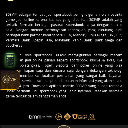
303VIP
sebagai tempat judi sportsbook paling digemari oleh pecinta
game judi online karena kualitas yang diberikan 303VIP adalah yang
terbaik. Bermain berbagai pasaran sportsbook hanya dengan satu id
saja. Dengan metode pembayaran terlengkap yang didukung oleh
berbagai bank partner kami seperti BCA, Mandiri, CIMB Niaga, BNI, BRI,
Permata Bank, Kospin Jasa, Maybank, Panin Bank, Bank Mega dan
voucher88.
Agen judi bola sportsbook 303VIP menyuguhkan berbagai macam
permainan
judi online
pilihan seperti sportsbook, idnlive & slots, live
casino, bolatangkas, Togel, E-sports dan poker online yang bisa
dimainkan kapan saja dan dimana saja dengan dukungan teknologi
terbaru memberikan kualitas permainan yang sangat baik. Layanan
customer service akan menjamin kebutuhan informasi yang akan selalu
online 24 jam. Download aplikasi mobile 303VIP yang sudah tersedia
untuk bermain judi sportsbook yang lebih nyaman. Rasakan bermain
game terbaik dalam genggaman anda.
Copyright © 303VIP. Hak cipta dilindungi